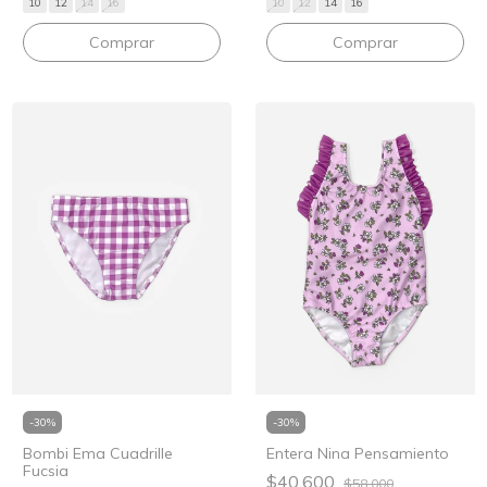
10
12
14
16
10
12
14
16
Comprar
Comprar
-
30
%
-
30
%
Bombi Ema Cuadrille
Entera Nina Pensamiento
Fucsia
$40.600
$58.000