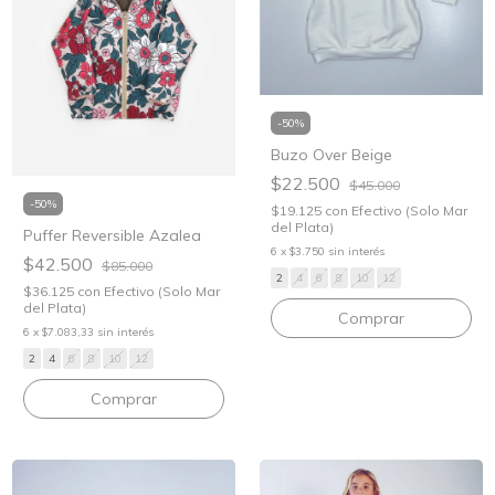
-
50
%
Buzo Over Beige
$22.500
$45.000
-
50
%
$19.125
con
Efectivo (Solo Mar
del Plata)
Puffer Reversible Azalea
6
x
$3.750
sin interés
$42.500
$85.000
2
4
6
8
10
12
$36.125
con
Efectivo (Solo Mar
del Plata)
Comprar
6
x
$7.083,33
sin interés
2
4
6
8
10
12
Comprar