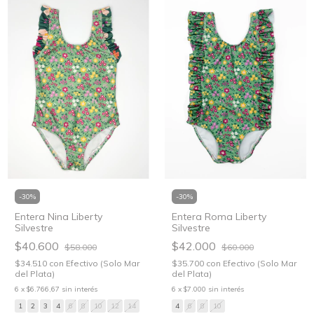
-
30
%
-
30
%
Entera Nina Liberty
Entera Roma Liberty
Silvestre
Silvestre
$40.600
$42.000
$58.000
$60.000
$34.510
con
Efectivo (Solo Mar
$35.700
con
Efectivo (Solo Mar
del Plata)
del Plata)
6
x
$6.766,67
sin interés
6
x
$7.000
sin interés
1
2
3
4
6
8
10
12
14
4
6
8
10