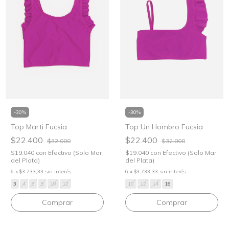
-
30
%
-
30
%
Top Marti Fucsia
Top Un Hombro Fucsia
$22.400
$22.400
$32.000
$32.000
$19.040
con
Efectivo (Solo Mar
$19.040
con
Efectivo (Solo Mar
del Plata)
del Plata)
6
x
$3.733,33
sin interés
6
x
$3.733,33
sin interés
3
4
6
8
10
12
10
12
14
16
Comprar
Comprar