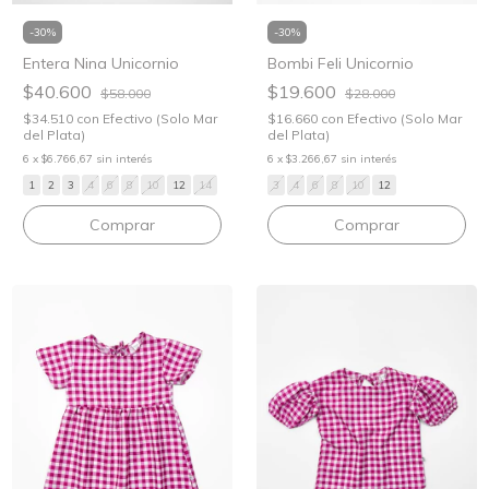
-
30
%
-
30
%
Bombi Feli Unicornio
Entera Nina Unicornio
$19.600
$40.600
$28.000
$58.000
$16.660
con
Efectivo (Solo Mar
$34.510
con
Efectivo (Solo Mar
del Plata)
del Plata)
6
x
$3.266,67
sin interés
6
x
$6.766,67
sin interés
3
4
6
8
10
12
1
2
3
4
6
8
10
12
14
Comprar
Comprar