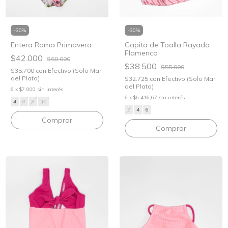
-
30
%
-
30
%
Entera Roma Primavera
Capita de Toalla Rayado
Flamenco
$42.000
$60.000
$38.500
$55.000
$35.700
con
Efectivo (Solo Mar
del Plata)
$32.725
con
Efectivo (Solo Mar
del Plata)
6
x
$7.000
sin interés
6
x
$6.416,67
sin interés
4
6
8
10
2
4
6
Comprar
Comprar