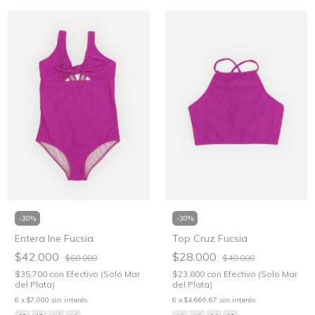
-
30
%
-
30
%
Entera Ine Fucsia
Top Cruz Fucsia
$42.000
$28.000
$60.000
$40.000
$35.700
con
Efectivo (Solo Mar
$23.800
con
Efectivo (Solo Mar
del Plata)
del Plata)
6
x
$7.000
sin interés
6
x
$4.666,67
sin interés