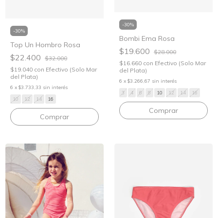
-
30
%
-
30
%
Bombi Ema Rosa
Top Un Hombro Rosa
$19.600
$28.000
$22.400
$32.000
$16.660
con
Efectivo (Solo Mar
$19.040
con
Efectivo (Solo Mar
del Plata)
del Plata)
6
x
$3.266,67
sin interés
6
x
$3.733,33
sin interés
3
4
6
8
10
12
14
16
10
12
14
16
Comprar
Comprar