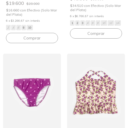
$19.600
$28.000
$34.510
con
Efectivo (Solo Mar
del Plata)
$16.660
con
Efectivo (Solo Mar
del Plata)
6
x
$6.766,67
sin interés
6
x
$3.266,67
sin interés
1
2
3
4
6
8
10
12
14
2
4
6
8
10
Comprar
Comprar