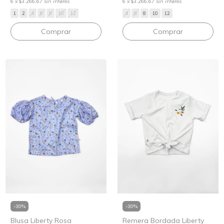
6
x
$3.266,67
sin interés
6
x
$3.266,67
sin interés
1
2
4
6
8
10
12
4
6
8
10
12
Comprar
Comprar
-
30
%
-
30
%
Blusa Liberty Rosa
Remera Bordada Liberty