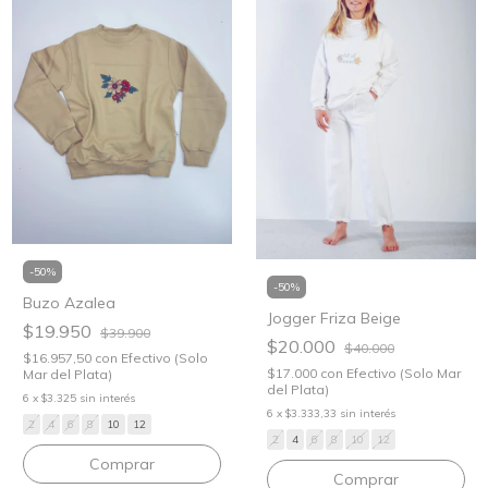
-
50
%
-
50
%
Buzo Azalea
Jogger Friza Beige
$19.950
$39.900
$20.000
$40.000
$16.957,50
con
Efectivo (Solo
$17.000
con
Efectivo (Solo Mar
Mar del Plata)
del Plata)
6
x
$3.325
sin interés
6
x
$3.333,33
sin interés
2
4
6
8
10
12
2
4
6
8
10
12
Comprar
Comprar