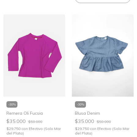
-
30
%
-
30
%
Remera Oli Fucsia
Blusa Denim
$35.000
$35.000
$50.000
$50.000
$29.750
con
Efectivo (Solo Mar
$29.750
con
Efectivo (Solo Mar
del Plata)
del Plata)