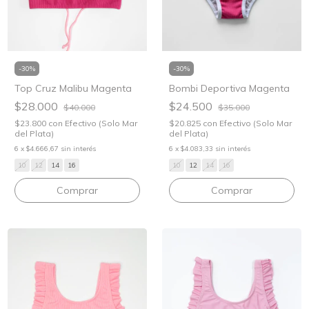
-
30
%
-
30
%
Top Cruz Malibu Magenta
Bombi Deportiva Magenta
$28.000
$24.500
$40.000
$35.000
$23.800
con
Efectivo (Solo Mar
$20.825
con
Efectivo (Solo Mar
del Plata)
del Plata)
6
x
$4.666,67
sin interés
6
x
$4.083,33
sin interés
10
12
14
16
10
12
14
16
Comprar
Comprar