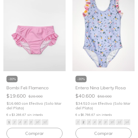
-
30
%
-
30
%
Bombi Feli Flamenco
Entera Nina Liberty Rosa
$19.600
$40.600
$28.000
$58.000
$16.660
con
Efectivo (Solo Mar
$34.510
con
Efectivo (Solo Mar
del Plata)
del Plata)
6
x
$3.266,67
sin interés
6
x
$6.766,67
sin interés
1
2
4
6
8
10
12
1
2
3
4
6
8
10
12
14
Comprar
Comprar