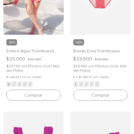
-
30
%
-
30
%
Bombi Ema Frambuesa
Entera Agus Frambuesa
$19.600
$35.000
$28.000
$50.000
$16.660
con
Efectivo (Solo Mar
$29.750
con
Efectivo (Solo Mar
del Plata)
del Plata)
6
x
$3.266,67
sin interés
6
x
$5.833,33
sin interés
1
2
4
6
8
2
3
4
6
8
Comprar
Comprar