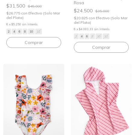
Rosa
$31.500
$45.000
$24.500
$35.000
$26.775
con
Efectivo (Solo Mar
del Plata)
$20.825
con
Efectivo (Solo Mar
del Plata)
6
x
$5.250
sin interés
6
x
$4.083,33
sin interés
2
4
6
8
10
12
2
4
6
8
10
12
Comprar
Comprar