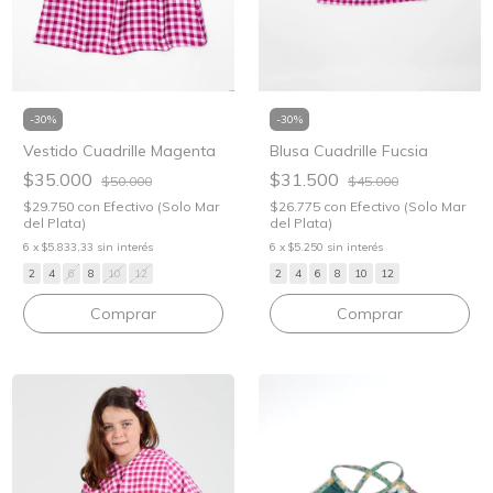
-
30
%
-
30
%
Vestido Cuadrille Magenta
Blusa Cuadrille Fucsia
$35.000
$31.500
$50.000
$45.000
$29.750
con
Efectivo (Solo Mar
$26.775
con
Efectivo (Solo Mar
del Plata)
del Plata)
6
x
$5.833,33
sin interés
6
x
$5.250
sin interés
2
4
6
8
10
12
2
4
6
8
10
12
Comprar
Comprar