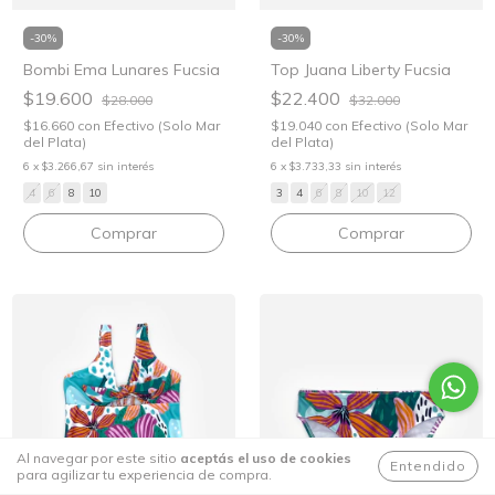
-
30
%
-
30
%
Bombi Ema Lunares Fucsia
Top Juana Liberty Fucsia
$19.600
$22.400
$28.000
$32.000
$16.660
con
Efectivo (Solo Mar
$19.040
con
Efectivo (Solo Mar
del Plata)
del Plata)
6
x
$3.266,67
sin interés
6
x
$3.733,33
sin interés
4
6
8
10
3
4
6
8
10
12
Comprar
Comprar
Al navegar por este sitio
aceptás el uso de cookies
Entendido
para agilizar tu experiencia de compra.