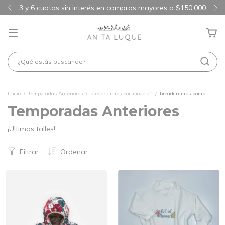
3 y 6 cuotas sin interés en compras mayores a $150.000
Inicio
/
Temporadas Anteriores
/
breadcrumbs.por-modelo1
/
breadcrumbs.bombi
Temporadas Anteriores
¡Ultimos talles!
Filtrar
Ordenar