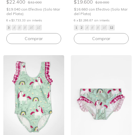
$22.400
$19.600
$32.000
$28.000
$19.040
con
Efectivo (Solo Mar
$16.660
con
Efectivo (Solo Mar
del Plata)
del Plata)
6
x
$3.733,33
sin interés
6
x
$3.266,67
sin interés
3
4
6
8
10
12
1
2
4
6
8
10
12
Comprar
Comprar