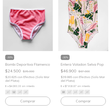
-
30
%
-
30
%
Bombi Deportiva Flamenco
Entera Voladon Selva Pop
$24.500
$46.900
$35.000
$67.000
$20.825
con
Efectivo (Solo Mar
$39.865
con
Efectivo (Solo Mar
del Plata)
del Plata)
6
x
$4.083,33
sin interés
6
x
$7.816,67
sin interés
10
12
14
16
10
12
14
16
18
Comprar
Comprar