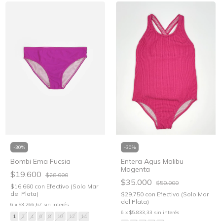
-
30
%
-
30
%
Bombi Ema Fucsia
Entera Agus Malibu
Magenta
$19.600
$28.000
$35.000
$50.000
$16.660
con
Efectivo (Solo Mar
del Plata)
$29.750
con
Efectivo (Solo Mar
del Plata)
6
x
$3.266,67
sin interés
6
x
$5.833,33
sin interés
1
2
4
6
8
10
12
14