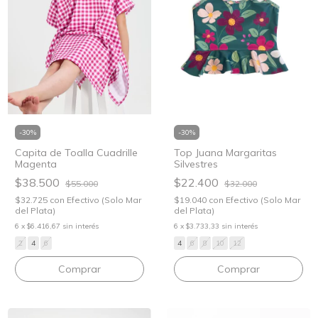
-
30
%
-
30
%
Capita de Toalla Cuadrille
Top Juana Margaritas
Magenta
Silvestres
$38.500
$22.400
$55.000
$32.000
$32.725
con
Efectivo (Solo Mar
$19.040
con
Efectivo (Solo Mar
del Plata)
del Plata)
6
x
$6.416,67
sin interés
6
x
$3.733,33
sin interés
2
4
6
4
6
8
10
12
Comprar
Comprar