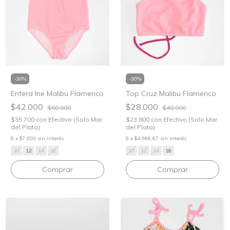
-
30
%
-
30
%
Top Cruz Malibu Flamenco
Entera Ine Malibu Flamenco
$28.000
$42.000
$40.000
$60.000
$23.800
con
Efectivo (Solo Mar
$35.700
con
Efectivo (Solo Mar
del Plata)
del Plata)
6
x
$4.666,67
sin interés
6
x
$7.000
sin interés
10
12
14
16
10
12
14
16
Comprar
Comprar