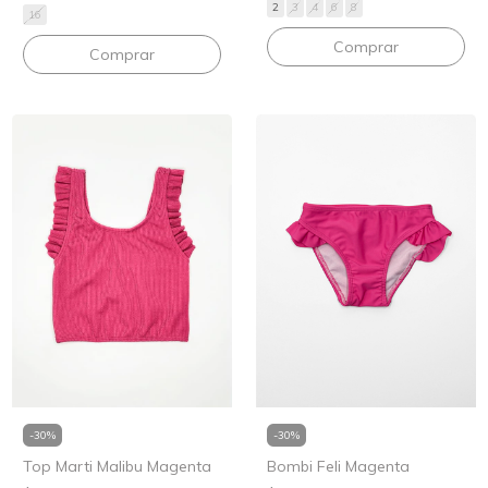
2
3
4
6
8
16
Comprar
Comprar
-
30
%
-
30
%
Top Marti Malibu Magenta
Bombi Feli Magenta