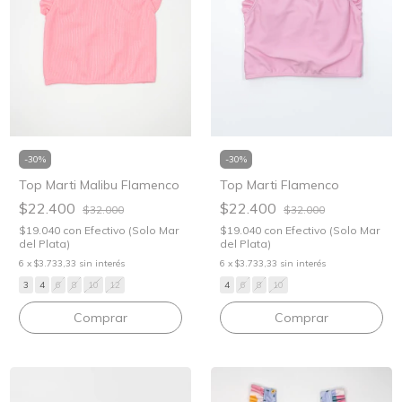
-
30
%
-
30
%
Top Marti Malibu Flamenco
Top Marti Flamenco
$22.400
$22.400
$32.000
$32.000
$19.040
con
Efectivo (Solo Mar
$19.040
con
Efectivo (Solo Mar
del Plata)
del Plata)
6
x
$3.733,33
sin interés
6
x
$3.733,33
sin interés
3
4
6
8
10
12
4
6
8
10
Comprar
Comprar