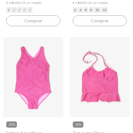
6
x
$5.833,33
sin interés
6
x
$5.833,33
sin interés
1
2
4
6
8
2
4
6
8
10
12
Comprar
Comprar
-
30
%
-
30
%