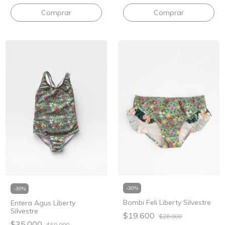
Comprar
Comprar
-
30
%
-
30
%
Bombi Feli Liberty Silvestre
Entera Agus Liberty
Silvestre
$19.600
$28.000
$35.000
$50.000