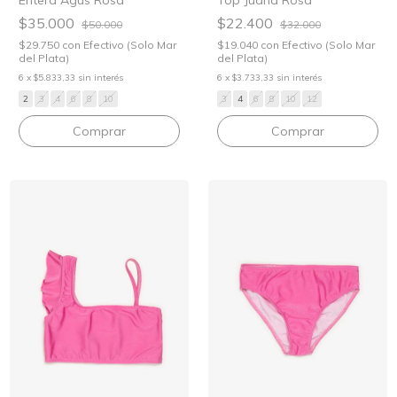
Entera Agus Rosa
Top Juana Rosa
$35.000
$22.400
$50.000
$32.000
$29.750
con
Efectivo (Solo Mar
$19.040
con
Efectivo (Solo Mar
del Plata)
del Plata)
6
x
$5.833,33
sin interés
6
x
$3.733,33
sin interés
2
3
4
6
8
10
3
4
6
8
10
12
Comprar
Comprar