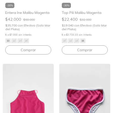
-
30
%
-
30
%
Top Pili Malibu Magenta
Entera Ine Malibu Magenta
$22.400
$42.000
$32.000
$60.000
$19.040
con
Efectivo (Solo Mar
$35.700
con
Efectivo (Solo Mar
del Plata)
del Plata)
6
x
$3.733,33
sin interés
6
x
$7.000
sin interés
10
12
14
16
10
12
14
16
Comprar
Comprar