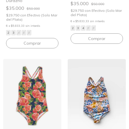
Durazno
$35.000
$50.000
$35.000
$50.000
$29.750
con
Efectivo (Solo Mar
del Plata)
$29.750
con
Efectivo (Solo Mar
del Plata)
6
x
$5.833,33
sin interés
6
x
$5.833,33
sin interés
2
3
4
6
8
2
3
4
6
8
Comprar
Comprar