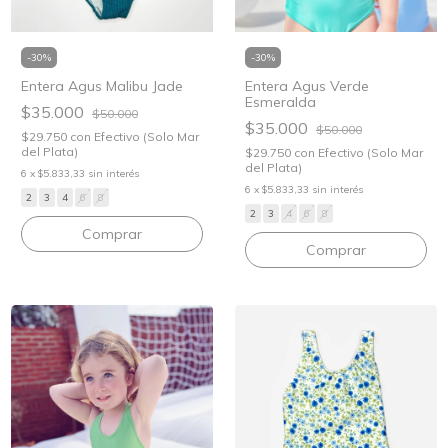
-
30
%
-
30
%
Entera Agus Verde
Entera Agus Malibu Jade
Esmeralda
$35.000
$50.000
$35.000
$50.000
$29.750
con
Efectivo (Solo Mar
del Plata)
$29.750
con
Efectivo (Solo Mar
del Plata)
6
x
$5.833,33
sin interés
6
x
$5.833,33
sin interés
2
3
4
6
8
2
3
4
6
8
Comprar
Comprar