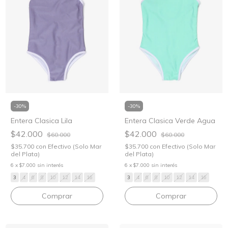
-
30
%
-
30
%
Entera Clasica Lila
Entera Clasica Verde Agua
$42.000
$42.000
$60.000
$60.000
$35.700
con
Efectivo (Solo Mar
$35.700
con
Efectivo (Solo Mar
del Plata)
del Plata)
6
x
$7.000
sin interés
6
x
$7.000
sin interés
3
4
6
8
10
12
14
16
3
4
6
8
10
12
14
16
Comprar
Comprar