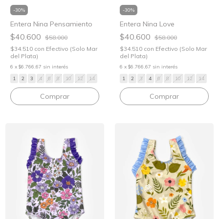
-
30
%
-
30
%
Entera Nina Pensamiento
Entera Nina Love
$40.600
$40.600
$58.000
$58.000
$34.510
con
Efectivo (Solo Mar
$34.510
con
Efectivo (Solo Mar
del Plata)
del Plata)
6
x
$6.766,67
sin interés
6
x
$6.766,67
sin interés
1
2
3
4
6
8
10
12
14
1
2
3
4
6
8
10
12
14
Comprar
Comprar