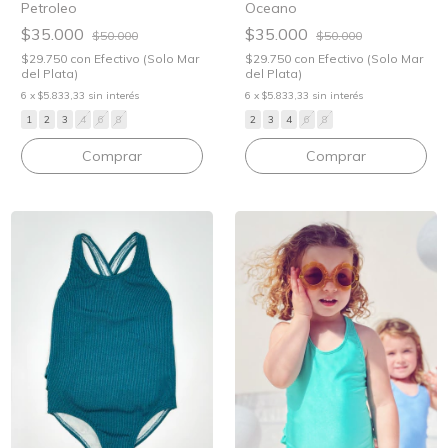
Petroleo
Oceano
$35.000
$35.000
$50.000
$50.000
$29.750
con
Efectivo (Solo Mar
$29.750
con
Efectivo (Solo Mar
del Plata)
del Plata)
6
x
$5.833,33
sin interés
6
x
$5.833,33
sin interés
1
2
3
4
6
8
2
3
4
6
8
Comprar
Comprar