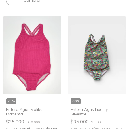
Comprar
-
30
%
-
30
%
Entera Agus Malibu
Entera Agus Liberty
Magenta
Silvestre
$35.000
$35.000
$50.000
$50.000
$29.750
con
Efectivo (Solo Mar
$29.750
con
Efectivo (Solo Mar