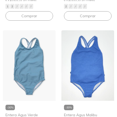
6
x
$5.833,33
sin interés
6
x
$5.833,33
sin interés
2
3
4
6
8
1
2
3
4
6
8
Comprar
Comprar
-
30
%
-
30
%
Entera Agus Verde
Entera Agus Malibu