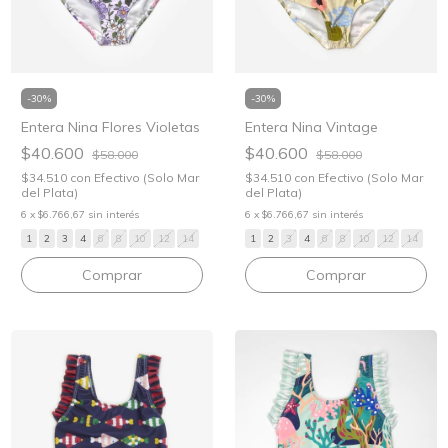
-
30
%
-
30
%
Entera Nina Flores Violetas
Entera Nina Vintage
$40.600
$40.600
$58.000
$58.000
$34.510
con
Efectivo (Solo Mar
$34.510
con
Efectivo (Solo Mar
del Plata)
del Plata)
6
x
$6.766,67
sin interés
6
x
$6.766,67
sin interés
1
2
3
4
6
8
10
12
14
1
2
3
4
6
8
10
12
14
Comprar
Comprar