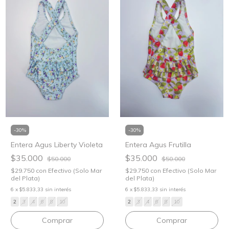
-
30
%
-
30
%
Entera Agus Liberty Violeta
Entera Agus Frutilla
$35.000
$35.000
$50.000
$50.000
$29.750
con
Efectivo (Solo Mar
$29.750
con
Efectivo (Solo Mar
del Plata)
del Plata)
6
x
$5.833,33
sin interés
6
x
$5.833,33
sin interés
2
3
4
6
8
10
2
3
4
6
8
10
Comprar
Comprar