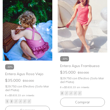
-
30
%
Entera Agus Frambuesa
-
30
%
$35.000
$50.000
Entera Agus Rosa Viejo
$29.750
con
Efectivo (Solo Mar
$35.000
$50.000
del Plata)
$29.750
con
Efectivo (Solo Mar
6
x
$5.833,33
sin interés
del Plata)
2
3
4
6
8
6
x
$5.833,33
sin interés
1
2
3
4
6
8
Comprar