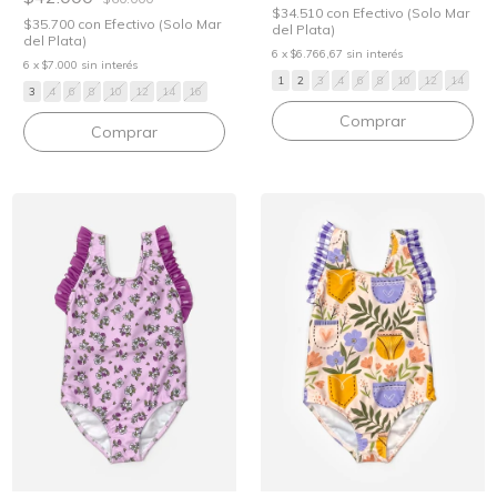
$34.510
con
Efectivo (Solo Mar
$35.700
con
Efectivo (Solo Mar
del Plata)
del Plata)
6
x
$6.766,67
sin interés
6
x
$7.000
sin interés
1
2
3
4
6
8
10
12
14
3
4
6
8
10
12
14
16
Comprar
Comprar