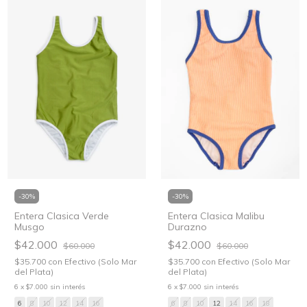
-
30
%
-
30
%
Entera Clasica Verde
Entera Clasica Malibu
Musgo
Durazno
$42.000
$42.000
$60.000
$60.000
$35.700
con
Efectivo (Solo Mar
$35.700
con
Efectivo (Solo Mar
del Plata)
del Plata)
6
x
$7.000
sin interés
6
x
$7.000
sin interés
6
8
10
12
14
16
6
8
10
12
14
16
18