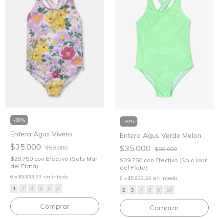
-
30
%
-
30
%
Entera Agus Vivero
Entera Agus Verde Melon
$35.000
$35.000
$50.000
$50.000
$29.750
con
Efectivo (Solo Mar
$29.750
con
Efectivo (Solo Mar
del Plata)
del Plata)
6
x
$5.833,33
sin interés
6
x
$5.833,33
sin interés
1
2
3
4
6
8
2
3
4
6
8
10
Comprar
Comprar