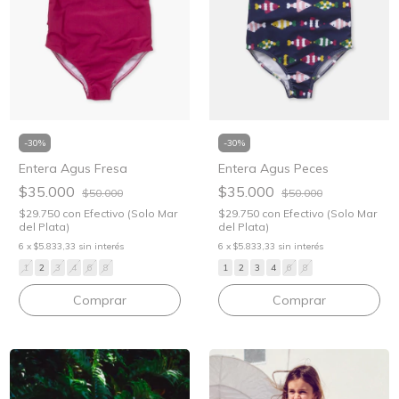
-
30
%
-
30
%
Entera Agus Fresa
Entera Agus Peces
$35.000
$35.000
$50.000
$50.000
$29.750
con
Efectivo (Solo Mar
$29.750
con
Efectivo (Solo Mar
del Plata)
del Plata)
6
x
$5.833,33
sin interés
6
x
$5.833,33
sin interés
1
2
3
4
6
8
1
2
3
4
6
8
Comprar
Comprar