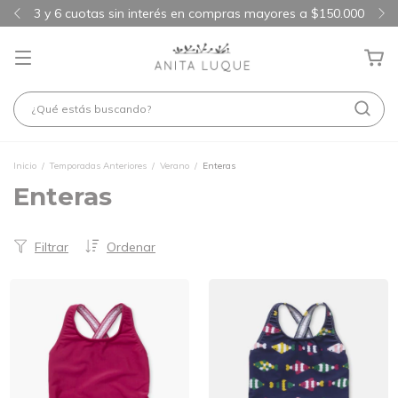
3 y 6 cuotas sin interés en compras mayores a $150.000
Inicio
/
Temporadas Anteriores
/
Verano
/
Enteras
Enteras
Filtrar
Ordenar