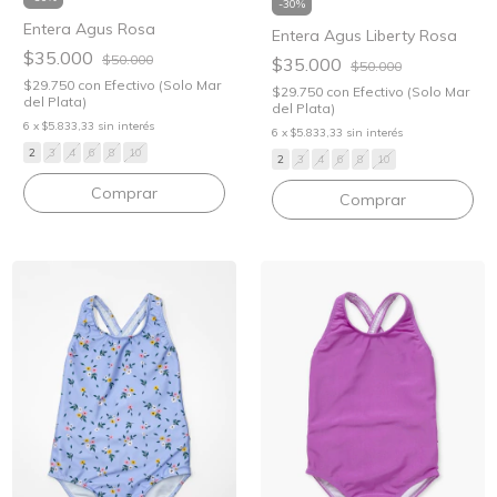
-
30
%
Entera Agus Rosa
Entera Agus Liberty Rosa
$35.000
$50.000
$35.000
$50.000
$29.750
con
Efectivo (Solo Mar
$29.750
con
Efectivo (Solo Mar
del Plata)
del Plata)
6
x
$5.833,33
sin interés
6
x
$5.833,33
sin interés
2
3
4
6
8
10
2
3
4
6
8
10
Comprar
Comprar