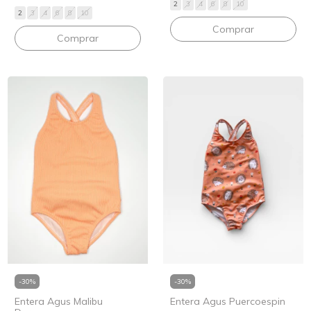
2
3
4
6
8
10
2
3
4
6
8
10
Comprar
Comprar
-
30
%
-
30
%
Entera Agus Malibu
Entera Agus Puercoespin