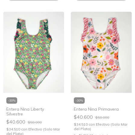
-
30
%
-
30
%
Entera Nina Liberty
Entera Nina Primavera
Silvestre
$40.600
$58.000
$40.600
$58.000
$34.510
con
Efectivo (Solo Mar
del Plata)
$34.510
con
Efectivo (Solo Mar
del Plata)