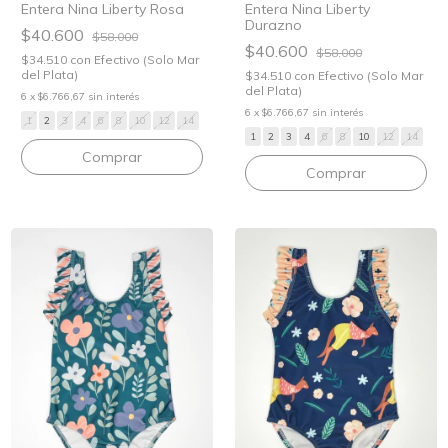
Entera Nina Liberty Rosa
Entera Nina Liberty
Durazno
$40.600
$58.000
$40.600
$58.000
$34.510
con
Efectivo (Solo Mar
del Plata)
$34.510
con
Efectivo (Solo Mar
del Plata)
6
x
$6.766,67
sin interés
6
x
$6.766,67
sin interés
1
2
3
4
6
8
10
12
14
1
2
3
4
6
8
10
12
14
Comprar
Comprar