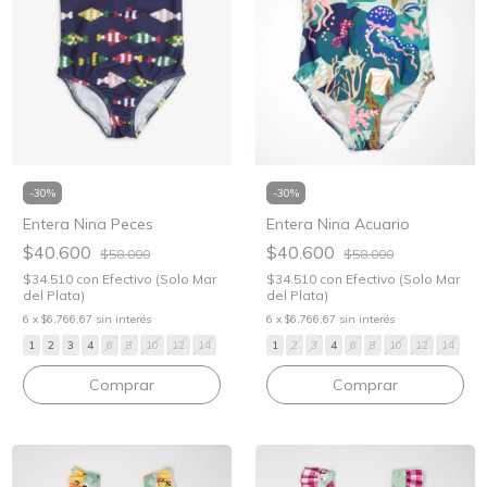
-
30
%
-
30
%
Entera Nina Peces
Entera Nina Acuario
$40.600
$40.600
$58.000
$58.000
$34.510
con
Efectivo (Solo Mar
$34.510
con
Efectivo (Solo Mar
del Plata)
del Plata)
6
x
$6.766,67
sin interés
6
x
$6.766,67
sin interés
1
2
3
4
6
8
10
12
14
1
2
3
4
6
8
10
12
14
Comprar
Comprar