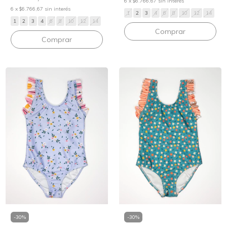
6
x
$6.766,67
sin interés
6
x
$6.766,67
sin interés
1
2
3
4
6
8
10
12
14
1
2
3
4
6
8
10
12
14
Comprar
Comprar
-
30
%
-
30
%