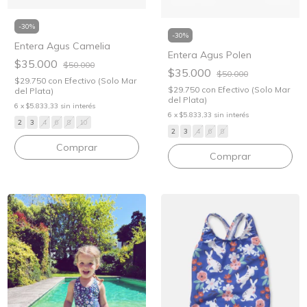
-
30
%
-
30
%
Entera Agus Camelia
Entera Agus Polen
$35.000
$50.000
$35.000
$50.000
$29.750
con
Efectivo (Solo Mar
$29.750
con
Efectivo (Solo Mar
del Plata)
del Plata)
6
x
$5.833,33
sin interés
6
x
$5.833,33
sin interés
2
3
4
6
8
10
2
3
4
6
8
Comprar
Comprar