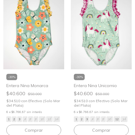
-
30
%
-
30
%
Entera Nina Monarca
Entera Nina Unicornio
$40.600
$40.600
$58.000
$58.000
$34.510
con
Efectivo (Solo Mar
$34.510
con
Efectivo (Solo Mar
del Plata)
del Plata)
6
x
$6.766,67
sin interés
6
x
$6.766,67
sin interés
1
2
3
4
6
8
10
12
14
1
2
3
4
6
8
10
12
14
Comprar
Comprar