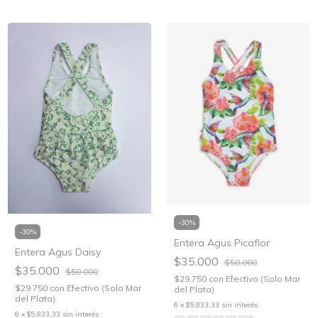
-
30
%
-
30
%
Entera Agus Picaflor
Entera Agus Daisy
$35.000
$50.000
$35.000
$50.000
$29.750
con
Efectivo (Solo Mar
$29.750
con
Efectivo (Solo Mar
del Plata)
del Plata)
6
x
$5.833,33
sin interés
6
x
$5.833,33
sin interés