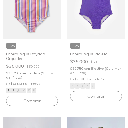
-
30
%
-
30
%
Entera Agus Rayado
Entera Agus Violeta
Orquidea
$35.000
$50.000
$35.000
$50.000
$29.750
con
Efectivo (Solo Mar
del Plata)
$29.750
con
Efectivo (Solo Mar
del Plata)
6
x
$5.833,33
sin interés
6
x
$5.833,33
sin interés
2
3
4
6
8
1
2
3
4
6
8
Comprar
Comprar