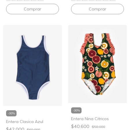
Comprar
Comprar
-
30
%
-
30
%
Entera Nina Citricos
Entera Clasica Azul
$40.600
$58.000
$42.000
$60.000