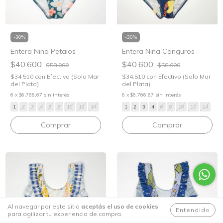
-
30
%
-
30
%
Entera Nina Petalos
Entera Nina Canguros
$40.600
$40.600
$58.000
$58.000
$34.510
con
Efectivo (Solo Mar
$34.510
con
Efectivo (Solo Mar
del Plata)
del Plata)
6
x
$6.766,67
sin interés
6
x
$6.766,67
sin interés
1
2
3
4
6
8
10
12
14
1
2
3
4
6
8
10
12
14
Comprar
Comprar
Al navegar por este sitio
aceptás el uso de cookies
Entendido
para agilizar tu experiencia de compra.