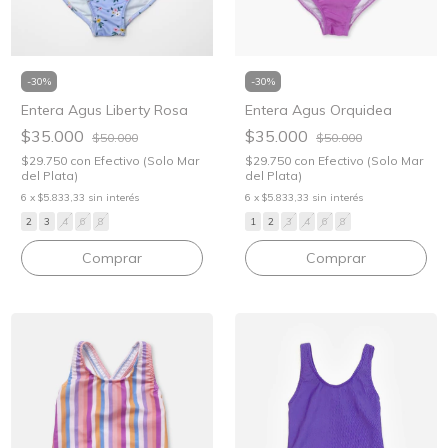
-
30
%
-
30
%
Entera Agus Orquidea
Entera Agus Liberty Rosa
$35.000
$35.000
$50.000
$50.000
$29.750
con
Efectivo (Solo Mar
$29.750
con
Efectivo (Solo Mar
del Plata)
del Plata)
6
x
$5.833,33
sin interés
6
x
$5.833,33
sin interés
1
2
3
4
6
8
2
3
4
6
8
Comprar
Comprar