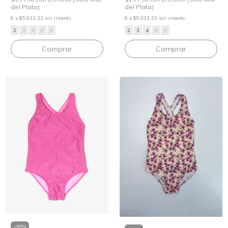
del Plata)
del Plata)
6
x
$5.833,33
sin interés
6
x
$5.833,33
sin interés
2
3
4
6
8
2
3
4
6
8
Comprar
Comprar
-
30
%