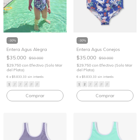
-
30
%
-
30
%
Entera Agus Conejos
Entera Agus Alegra
$35.000
$35.000
$50.000
$50.000
$29.750
con
Efectivo (Solo Mar
$29.750
con
Efectivo (Solo Mar
del Plata)
del Plata)
6
x
$5.833,33
sin interés
6
x
$5.833,33
sin interés
1
2
3
4
6
8
1
2
3
4
6
8
Comprar
Comprar