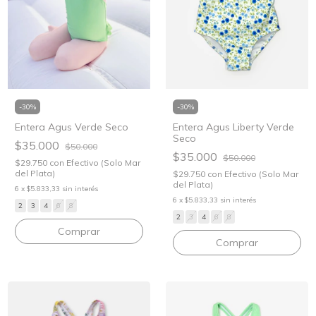
-
30
%
-
30
%
Entera Agus Verde Seco
Entera Agus Liberty Verde
Seco
$35.000
$50.000
$35.000
$50.000
$29.750
con
Efectivo (Solo Mar
del Plata)
$29.750
con
Efectivo (Solo Mar
del Plata)
6
x
$5.833,33
sin interés
6
x
$5.833,33
sin interés
2
3
4
6
8
2
3
4
6
8
Comprar
Comprar