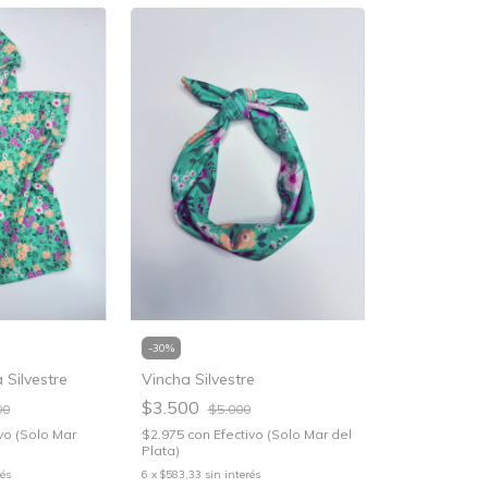
-
30
%
 Silvestre
Vincha Silvestre
$3.500
00
$5.000
vo (Solo Mar
$2.975
con
Efectivo (Solo Mar del
Plata)
rés
6
x
$583,33
sin interés