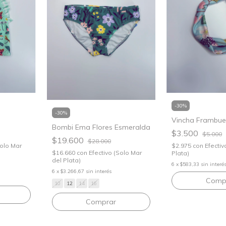
-
30
%
-
30
%
Vincha Frambu
Bombi Ema Flores Esmeralda
$3.500
$5.000
$19.600
$28.000
Solo Mar
$2.975
con
Efectiv
$16.660
con
Efectivo (Solo Mar
Plata)
del Plata)
6
x
$583,33
sin interé
6
x
$3.266,67
sin interés
10
12
14
16
Comprar