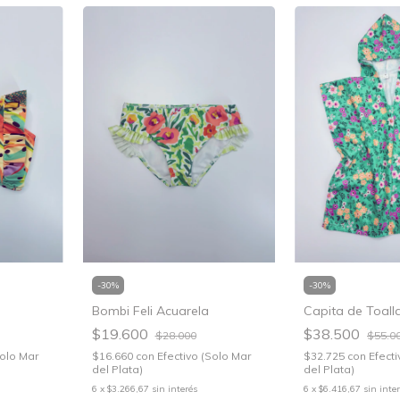
-
30
%
-
30
%
Bombi Feli Acuarela
Capita de Toalla
$19.600
$38.500
$28.000
$55.0
$16.660
con
Efectivo (Solo Mar
$32.725
con
Efecti
Solo Mar
del Plata)
del Plata)
6
x
$3.266,67
sin interés
6
x
$6.416,67
sin inte