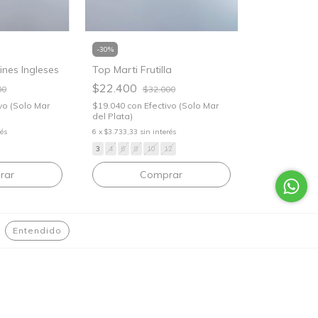
-
30
%
nes Ingleses
Top Marti Frutilla
$22.400
00
$32.000
vo (Solo Mar
$19.040
con
Efectivo (Solo Mar
del Plata)
rés
6
x
$3.733,33
sin interés
3
4
6
8
10
12
rar
Comprar
Entendido