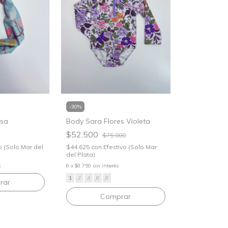
-
30
%
esa
Body Sara Flores Violeta
$52.500
$75.000
o (Solo Mar del
$44.625
con
Efectivo (Solo Mar
del Plata)
s
6
x
$8.750
sin interés
1
2
4
6
8
Comprar