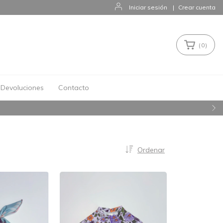
Iniciar sesión
|
Crear cuenta
(
0
)
Devoluciones
Contacto
Ordenar