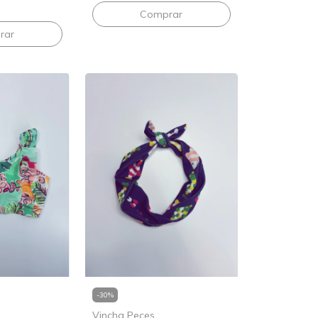
rar
-
30
%
Vincha Peces