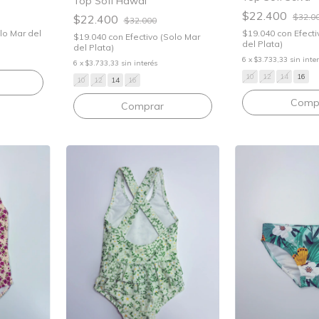
Top Sofi Hawai
$22.400
$32.0
$22.400
$32.000
olo Mar del
$19.040
con
Efecti
$19.040
con
Efectivo (Solo Mar
del Plata)
del Plata)
6
x
$3.733,33
sin inte
6
x
$3.733,33
sin interés
10
12
14
16
10
12
14
16
Comp
Comprar