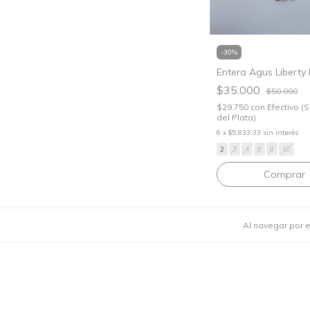
-
30
%
Entera Agus Liberty
$35.000
$50.000
$29.750
con
Efectivo (
del Plata)
6
x
$5.833,33
sin interés
2
3
4
6
8
10
Comprar
Al navegar por e