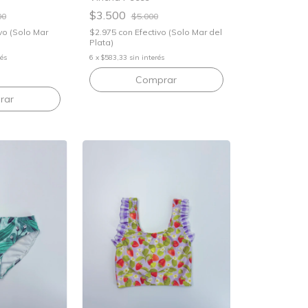
$3.500
00
$5.000
vo (Solo Mar
$2.975
con
Efectivo (Solo Mar del
Plata)
rés
6
x
$583,33
sin interés
rar