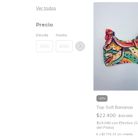
Ver todos
Precio
Desde
Hasta
-
30
%
Top Sofi Bananas
$22.400
$32.000
$19.040
con
Efectivo (
del Plata)
6
x
$3.733,33
sin interés