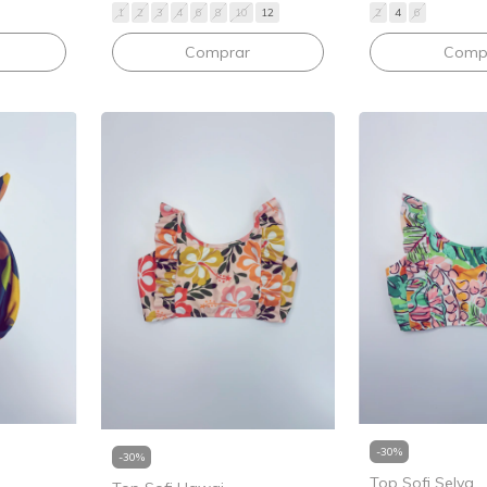
1
2
3
4
6
8
10
12
2
4
6
Comprar
Comp
-
30
%
-
30
%
Top Sofi Selva