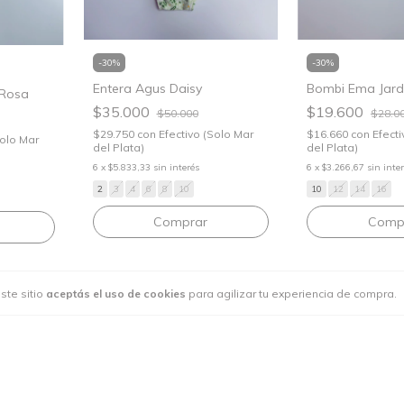
-
30
%
-
30
%
Entera Agus Daisy
Bombi Ema Jardi
 Rosa
$35.000
$19.600
$50.000
$28.0
$29.750
con
Efectivo (Solo Mar
$16.660
con
Efecti
Solo Mar
del Plata)
del Plata)
6
x
$5.833,33
sin interés
6
x
$3.266,67
sin inte
2
3
4
6
8
10
10
12
14
16
Comprar
Comp
ste sitio
aceptás el uso de cookies
para agilizar tu experiencia de compra.