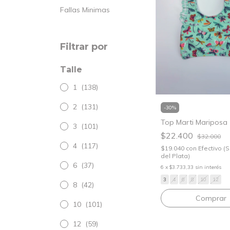
Fallas Minimas
Filtrar por
Talle
1
(138)
2
(131)
-
30
%
Top Marti Mariposa
3
(101)
$22.400
$32.000
4
(117)
$19.040
con
Efectivo (
del Plata)
6
(37)
6
x
$3.733,33
sin interés
3
4
6
8
10
12
8
(42)
Comprar
10
(101)
12
(59)