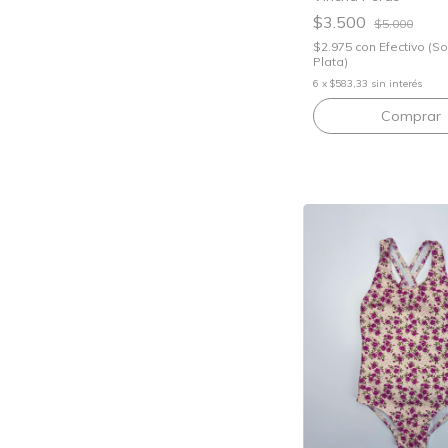
$3.500
$5.000
$2.975
con
Efectivo (S
Plata)
6
x
$583,33
sin interés