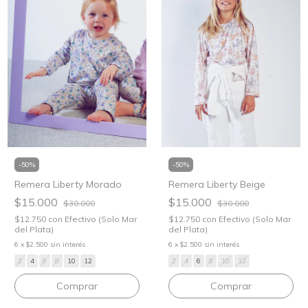
-
50
%
-
50
%
Remera Liberty Beige
Remera Liberty Morado
$15.000
$15.000
$30.000
$30.000
$12.750
con
Efectivo (Solo Mar
$12.750
con
Efectivo (Solo Mar
del Plata)
del Plata)
6
x
$2.500
sin interés
6
x
$2.500
sin interés
2
4
6
8
10
12
2
4
6
8
10
12
Comprar
Comprar