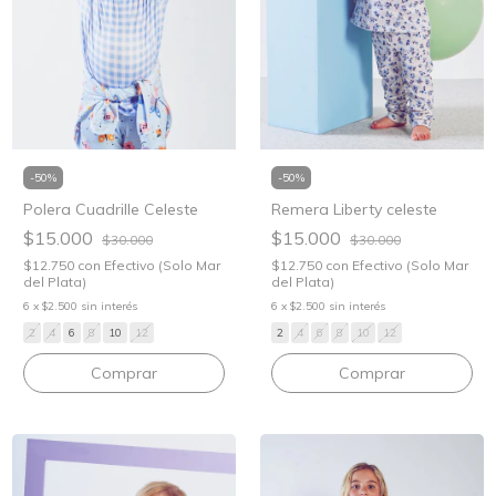
-
50
%
-
50
%
Polera Cuadrille Celeste
Remera Liberty celeste
$15.000
$15.000
$30.000
$30.000
$12.750
con
Efectivo (Solo Mar
$12.750
con
Efectivo (Solo Mar
del Plata)
del Plata)
6
x
$2.500
sin interés
6
x
$2.500
sin interés
2
4
6
8
10
12
2
4
6
8
10
12
Comprar
Comprar