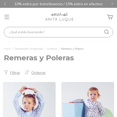
10% extra por transferencia / 15% extra en efectivo
Inicio
/
Temporadas Anteriores
/
Invierno
/
Remeras y Poleras
Remeras y Poleras
Filtrar
Ordenar