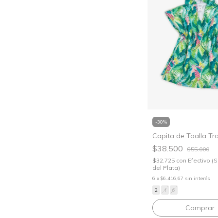
-
30
%
Capita de Toalla Tro
$38.500
$55.000
$32.725
con
Efectivo (
del Plata)
6
x
$6.416,67
sin interés
2
4
6
Comprar