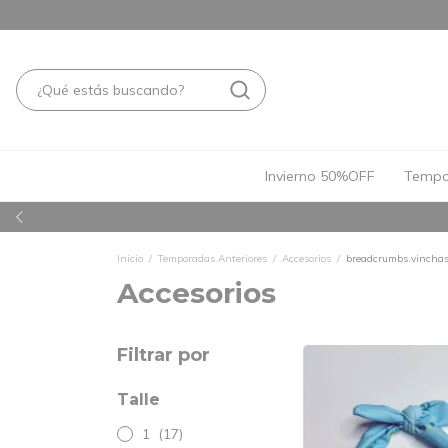
Invierno 50%OFF
Tempo
Inicio
/
Temporadas Anteriores
/
Accesorios
/
breadcrumbs.vincha
Accesorios
Filtrar por
Talle
1
(17)