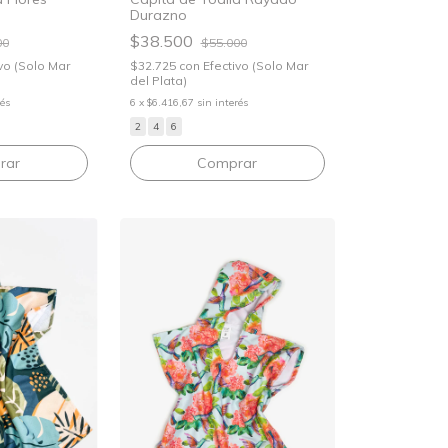
Durazno
$38.500
00
$55.000
vo (Solo Mar
$32.725
con
Efectivo (Solo Mar
del Plata)
rés
6
x
$6.416,67
sin interés
2
4
6
rar
Comprar