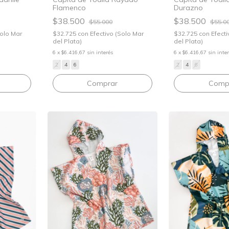
Flamenco
Durazno
$38.500
$38.500
$55.000
$55.0
Solo Mar
$32.725
con
Efectivo (Solo Mar
$32.725
con
Efecti
del Plata)
del Plata)
6
x
$6.416,67
sin interés
6
x
$6.416,67
sin inte
2
4
6
2
4
6
Comprar
Comp