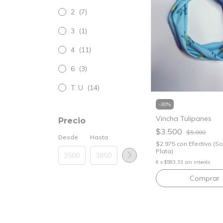
2
(7)
3
(1)
4
(11)
6
(3)
T. U
(14)
-
30
%
Vincha Tulipanes
Precio
$3.500
$5.000
Desde
Hasta
$2.975
con
Efectivo (S
Plata)
6
x
$583,33
sin interés