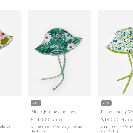
-
30
%
-
30
%
Piluso Jardines Ingleses
Piluso Liberty V
$14.000
$14.000
$20.000
$20.0
Solo Mar
$11.900
con
Efectivo (Solo Mar
$11.900
con
Efecti
del Plata)
del Plata)