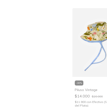
-
30
%
Piluso Vintage
$14.000
$20.000
$11.900
con
Efectivo (
del Plata)