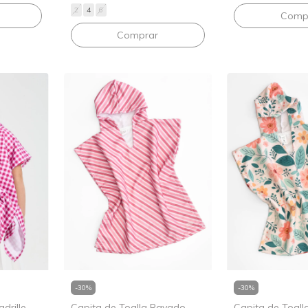
2
4
6
Comprar
-
30
%
-
30
%
drille
Capita de Toalla Rayado
Capita de Toalla