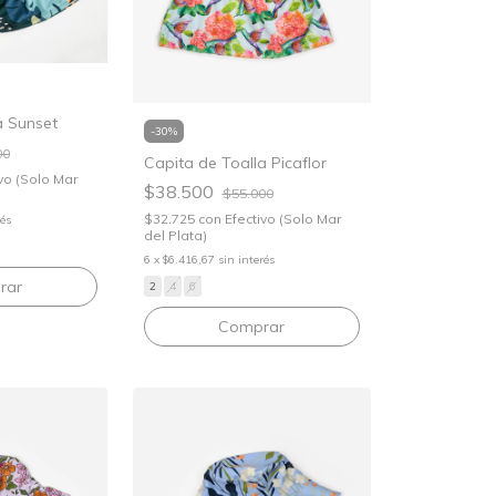
a Sunset
-
30
%
00
Capita de Toalla Picaflor
vo (Solo Mar
$38.500
$55.000
$32.725
con
Efectivo (Solo Mar
rés
del Plata)
6
x
$6.416,67
sin interés
rar
2
4
6
Comprar