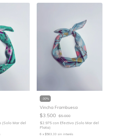
-
30
%
Vincha Frambuesa
$3.500
$5.000
o (Solo Mar del
$2.975
con
Efectivo (Solo Mar del
Plata)
s
6
x
$583,33
sin interés