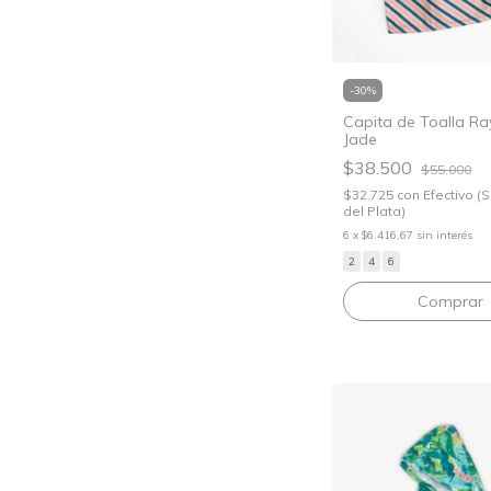
-
30
%
Capita de Toalla R
Jade
$38.500
$55.000
$32.725
con
Efectivo (
del Plata)
6
x
$6.416,67
sin interés
2
4
6
Comprar