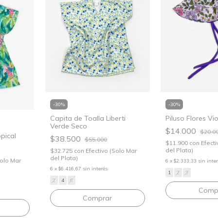
-
30
%
-
30
%
Capita de Toalla Liberti
Piluso Flores Vi
Verde Seco
$14.000
$20.0
pical
$38.500
$55.000
$11.900
con
Efecti
del Plata)
$32.725
con
Efectivo (Solo Mar
del Plata)
Solo Mar
6
x
$2.333,33
sin inte
6
x
$6.416,67
sin interés
1
2
3
2
4
6
Comp
Comprar