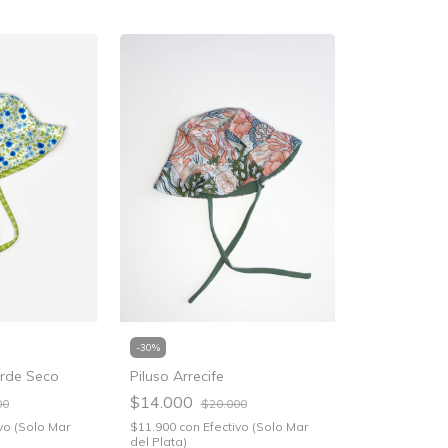
-
30
%
erde Seco
Piluso Arrecife
$14.000
00
$20.000
vo (Solo Mar
$11.900
con
Efectivo (Solo Mar
del Plata)