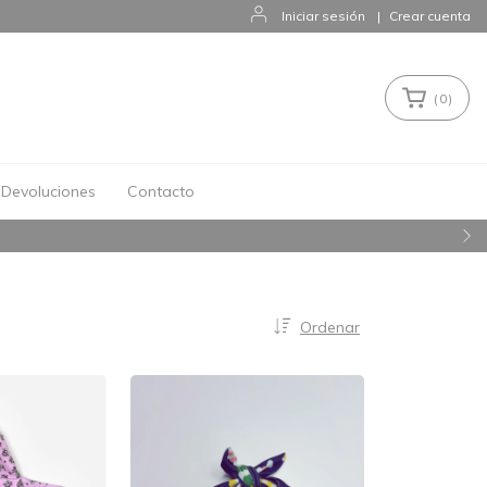
Iniciar sesión
|
Crear cuenta
(
0
)
Devoluciones
Contacto
Ordenar