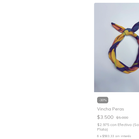
-
30
%
Vincha Peras
$3.500
$5.000
$2.975
con
Efectivo (S
Plata)
6
x
$583,33
sin interés