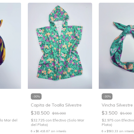
-
30
%
-
30
%
Capita de Toalla Silvestre
Vincha Silvestre
$38.500
$3.500
$55.000
$5.000
olo Mar del
$32.725
con
Efectivo (Solo Mar
$2.975
con
Efectiv
del Plata)
Plata)
6
x
$6.416,67
sin interés
6
x
$583,33
sin interé