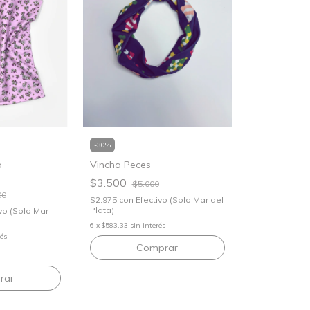
-
30
%
a
Vincha Peces
$3.500
$5.000
00
$2.975
con
Efectivo (Solo Mar del
Plata)
vo (Solo Mar
6
x
$583,33
sin interés
rés
rar