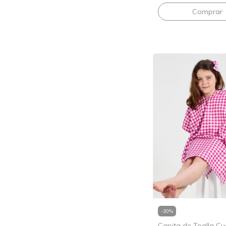
-
30
%
Capita de Toalla Cua