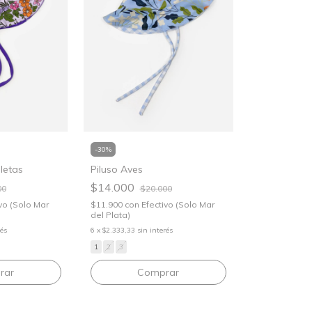
-
30
%
oletas
Piluso Aves
$14.000
00
$20.000
vo (Solo Mar
$11.900
con
Efectivo (Solo Mar
del Plata)
rés
6
x
$2.333,33
sin interés
1
2
3
rar
Comprar