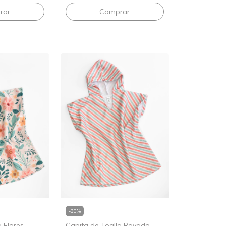
-
30
%
 Flores
Capita de Toalla Rayado