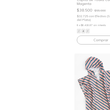
Magenta
$38.500
$55.000
$32.725
con
Efectivo (
del Plata)
6
x
$6.416,67
sin interés
2
4
6
Comprar