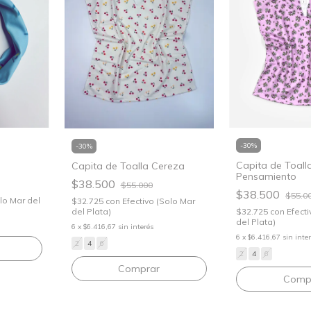
-
30
%
-
30
%
Capita de Toall
Capita de Toalla Cereza
Pensamiento
$38.500
$55.000
$38.500
$55.0
olo Mar del
$32.725
con
Efectivo (Solo Mar
del Plata)
$32.725
con
Efecti
del Plata)
6
x
$6.416,67
sin interés
6
x
$6.416,67
sin inte
2
4
6
2
4
6
Comprar
Comp