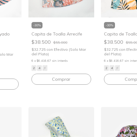
-
30
%
-
30
%
ayado
Capita de Toalla Arrecife
Capita de Toall
$38.500
$38.500
$55.000
$55.0
$32.725
con
Efectivo (Solo Mar
$32.725
con
Efecti
del Plata)
del Plata)
Solo Mar
6
x
$6.416,67
sin interés
6
x
$6.416,67
sin inte
2
4
6
2
4
6
Comprar
Comp