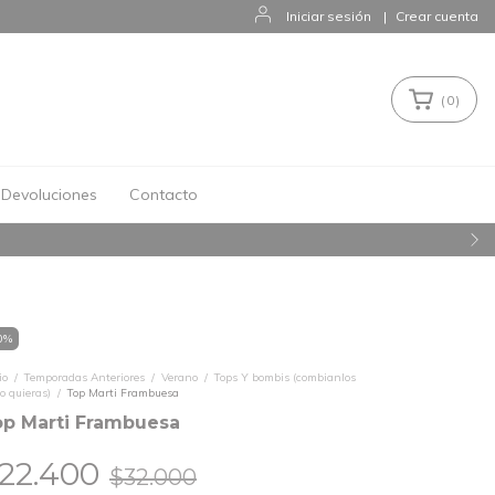
Iniciar sesión
|
Crear cuenta
(
0
)
Devoluciones
Contacto
0
%
io
/
Temporadas Anteriores
/
Verano
/
Tops Y bombis (combianlos
o quieras)
/
Top Marti Frambuesa
op Marti Frambuesa
22.400
$32.000