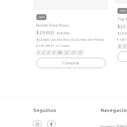
-
30
%
-
30
%
Top 
Bombi Ema Rosa
$22
$19.600
$28.000
 Mar del Plata)
$19.
$16.660
con
Efectivo (Solo Mar del Plata)
6
x
$3.
6
x
$3.266,67
sin interés
3
4
3
4
6
8
10
12
14
16
Comprar
Seguinos
Navegació
Invierno 50%