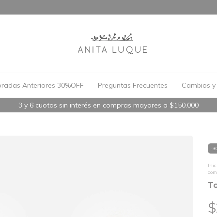
radas Anteriores 30%OFF
Preguntas Frecuentes
Cambios y 
3 y 6 cuotas sin interés en compras mayores a $150.000
-
3
Inic
com
T
$