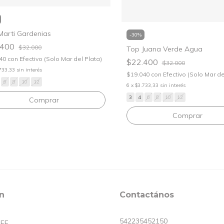
Marti Gardenias
-
30
%
.400
$32.000
Top Juana Verde Agua
040
con
Efectivo (Solo Mar del Plata)
$22.400
$32.000
733,33
sin interés
$19.040
con
Efectivo (Solo Mar de
6
8
10
12
6
x
$3.733,33
sin interés
3
4
6
8
10
12
Comprar
Comprar
n
Contactános
542235452150
OFF