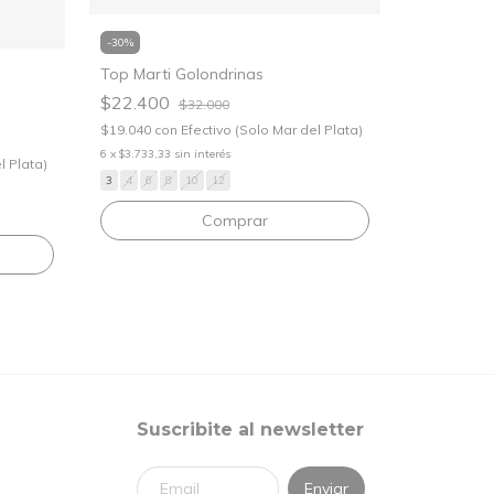
-
30
%
Top Marti Golondrinas
-
30
%
$22.400
$32.000
Top Marti 
$19.040
con
Efectivo (Solo Mar del Plata)
$22.400
6
x
$3.733,33
sin interés
$19.040
con
l Plata)
3
4
6
8
10
12
6
x
$3.733,33
3
4
6
8
Comprar
Suscribite al newsletter