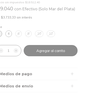
cio sin impuestos
$18.512,40
19.040
con
Efectivo (Solo Mar del Plata)
x
$3.733,33
sin interés
le
4
6
8
10
12
Medios de pago
Medios de envío