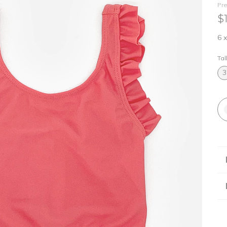
Pre
$
6
Tal
3