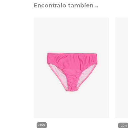
Encontralo tambien ..
-
30
%
-
30
%