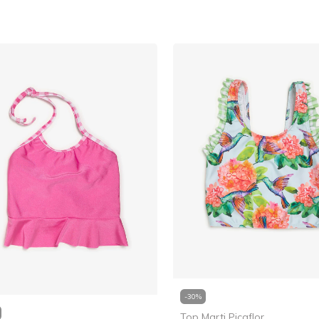
-
30
%
Top Marti Picaflor