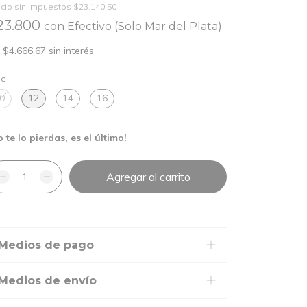
cio sin impuestos
$23.140,50
23.800
con
Efectivo (Solo Mar del Plata)
x
$4.666,67
sin interés
le
0
12
14
16
o te lo pierdas, es el último!
Medios de pago
Medios de envío