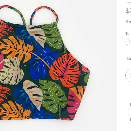
Pre
$
6
Tal
1
¡N