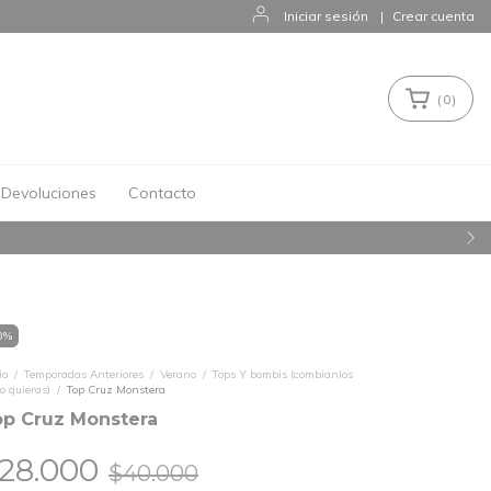
Iniciar sesión
|
Crear cuenta
(
0
)
Devoluciones
Contacto
0
%
io
/
Temporadas Anteriores
/
Verano
/
Tops Y bombis (combianlos
o quieras)
/
Top Cruz Monstera
op Cruz Monstera
28.000
$40.000