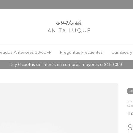
radas Anteriores 30%OFF
Preguntas Frecuentes
Cambios y 
3 y 6 cuotas sin interés en compras mayores a $150.000
-
3
Inic
com
T
$