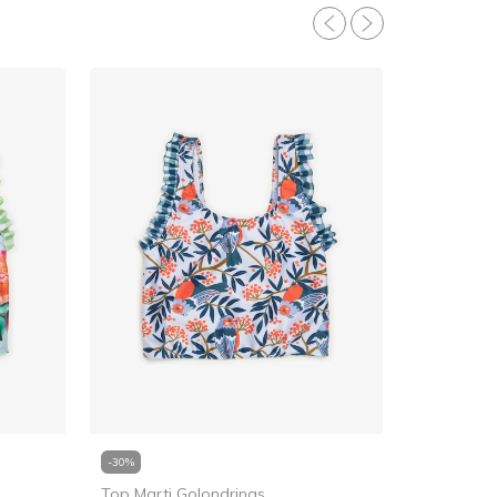
-
30
%
Top Marti Golondrinas
-
30
%