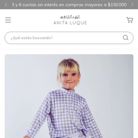
3 y 6 cuotas sin interés en compras mayores a $150.000