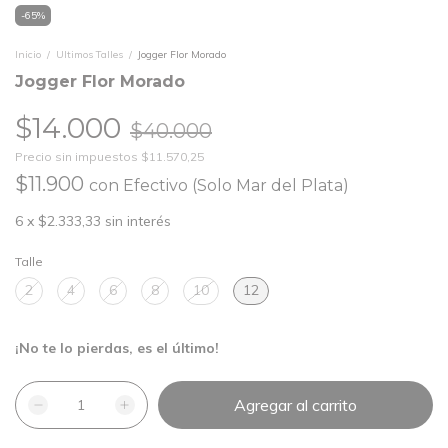
-
65
%
Inicio
/
Ultimos Talles
/
Jogger Flor Morado
Jogger Flor Morado
$14.000
$40.000
Precio sin impuestos
$11.570,25
$11.900
con
Efectivo (Solo Mar del Plata)
6
x
$2.333,33
sin interés
Talle
2
4
6
8
10
12
¡No te lo pierdas, es el último!