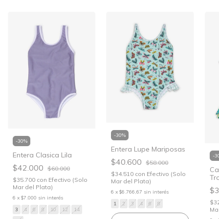
-
30
%
-
30
%
Entera Lupe Mariposas
Entera Clasica Lila
-
3
$40.600
$58.000
$42.000
$60.000
Ca
$34.510
con
Efectivo (Solo
Tr
$35.700
con
Efectivo (Solo
Mar del Plata)
Mar del Plata)
$3
6
x
$6.766,67
sin interés
6
x
$7.000
sin interés
$3
1
2
3
4
6
8
Mar
3
4
6
8
10
12
14