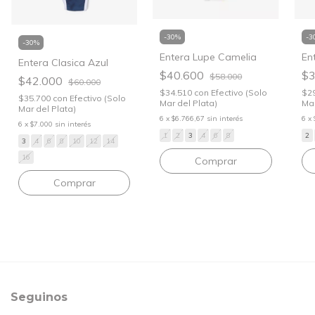
-
3
-
30
%
-
30
%
En
Entera Lupe Camelia
Entera Clasica Azul
$3
$40.600
$58.000
$42.000
$60.000
$2
$34.510
con
Efectivo (Solo
$35.700
con
Efectivo (Solo
Mar
Mar del Plata)
Mar del Plata)
6
x
6
x
$6.766,67
sin interés
6
x
$7.000
sin interés
2
1
2
3
4
6
8
3
4
6
8
10
12
14
16
Comprar
Comprar
Seguinos