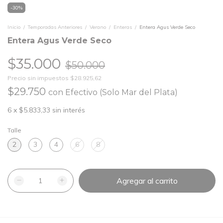
-
30
%
Inicio
/
Temporadas Anteriores
/
Verano
/
Enteras
/
Entera Agus Verde Seco
Entera Agus Verde Seco
$35.000
$50.000
Precio sin impuestos
$28.925,62
$29.750
con
Efectivo (Solo Mar del Plata)
6
x
$5.833,33
sin interés
Talle
2
3
4
6
8