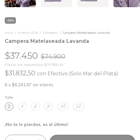
-
50
%
Inicio
/
Invierno 2026
/
Camperas
/
Campera Matelaseada Lavanda
Campera Matelaseada Lavanda
$37.450
$74.900
Precio sin impuestos
$30.950,41
$31.832,50
con
Efectivo (Solo Mar del Plata)
6
x
$6.241,67
sin interés
Talle
2
4
6
8
10
12
¡No te lo pierdas, es el último!