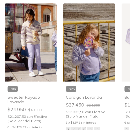
-
50
%
-
50
%
-
5
Cardigan Lavanda
Sweater Rayado
Bu
Lavanda
$27.450
$1
$54.900
$24.950
$49.900
$23.332,50
con
Efectivo
$1
(Solo Mar del Plata)
(So
$21.207,50
con
Efectivo
(Solo Mar del Plata)
6
x
$4.575
sin interés
6
x
6
x
$4.158,33
sin interés
2
4
6
8
10
12
2