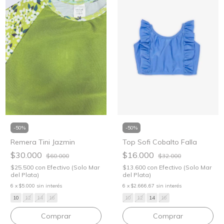
-
50
%
-
50
%
Top Sofi Cobalto Falla
Remera Tini Jazmin
$16.000
$30.000
$32.000
$60.000
$13.600
con
Efectivo (Solo Mar
$25.500
con
Efectivo (Solo Mar
del Plata)
del Plata)
6
x
$2.666,67
sin interés
6
x
$5.000
sin interés
10
12
14
16
10
12
14
16
Comprar
Comprar