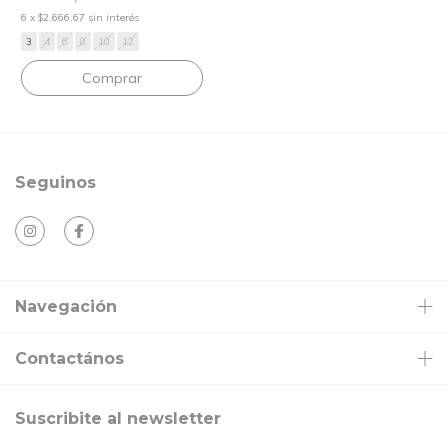
6
x
$2.666,67
sin interés
3
4
6
8
10
12
Comprar
Seguinos
Navegación
Contactános
Suscribite al newsletter