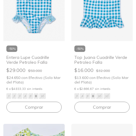
-
50
%
-
50
%
Top Juana Cuadrille Verde
Entera Lupe Cuadrille
Petroleo Falla
Verde Petroleo Falla
$16.000
$29.000
$32.000
$58.000
$13.600
con
Efectivo (Solo Mar
$24.650
con
Efectivo (Solo Mar
del Plata)
del Plata)
6
x
$2.666,67
sin interés
6
x
$4.833,33
sin interés
3
4
6
8
10
12
1
2
3
4
6
8
10
Comprar
Comprar